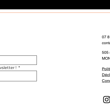
07 8
cont
505 
MON
sletter ! 
*
Poli
Décl
Cond