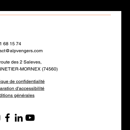
1 68 15 74
act@alpvengers.com
route des 2 Saleves,
NETIER-MORNEX (74560)
tique de confidentialité
aration d'accessibilité
itions générales